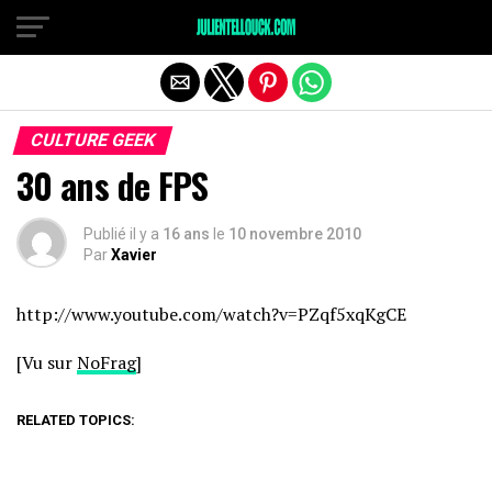
CULTURE GEEK
30 ans de FPS
Publié il y a
16 ans
le
10 novembre 2010
Par
Xavier
http://www.youtube.com/watch?v=PZqf5xqKgCE
[Vu sur
NoFrag
]
RELATED TOPICS: