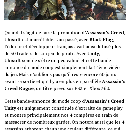
Quand il s’agit de faire la promotion d’
Assassin’s Creed
,
Ubisoft
est inarrêtable. L’an passé, avec
Black Flag
,
l’éditeur et développeur français avait ainsi diffusé plus
de 30 trailers de son jeu de pirate. Avec
Unity
,
Ubisoft
semble s’être un peu calmé et cette bande-
annonce du mode coop est simplement la 14ème vidéo
du jeu. Mais n’oublions pas qu’il reste encore 60 jours
avant sa sortie et qu’il y a en plus en parallèle
Assassin’s
Creed Rogue
, un titre prévu sur PS3 et Xbox 360.
Cette bande-annonce du mode coop d’
Assassin’s Creed
Unity
est uniquement constituée d’extraits de gameplay
et montre principalement nos 4 compères en train de
massacrer de nombreux gardes. On notera aussi que les 4
assassins arborent chaun une couleur différente, ce qui