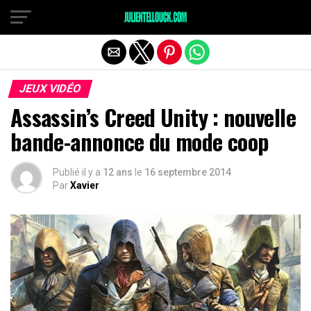
JEUX VIDÉO
Assassin’s Creed Unity : nouvelle
bande-annonce du mode coop
Publié il y a
12 ans
le
16 septembre 2014
Par
Xavier