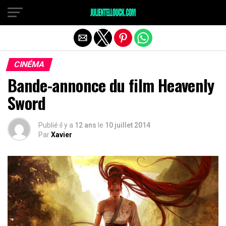
CINÉMA
Bande-annonce du film Heavenly
Sword
Publié il y a
12 ans
le
10 juillet 2014
Par
Xavier