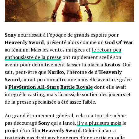
Sony
nourrissait à l’époque de grands espoirs pour
Heavenly Sword
, présenté alors comme un
God Of War
au féminin. Mais les ventes mitigées et
le retour peu
enthousiaste de la presse
ont rapidement scellé son
avenir pour définitivement laisser la place à
Kratos
. Qui
sait, peut-être que
Nariko
, l’héroïne de d’
Heavenly
Sword
, aurait pu connaître une nouvelle aventure grâce
à
PlayStation All-Stars
Battle Royale
dont elle avait
intégré le casting, mais là aussi, le soutien des joueurs et
de la presse spécialisée a été assez faible.
Au grand étonnement général, cela n’a tout de même
pas découragé
Sony
qui a lancé,
il y a plusieurs mois
le
projet d’un film
Heavenly Sword
. Celui-ci n’aura
toutefois pas droit aux honneurs d’une sortie en salle