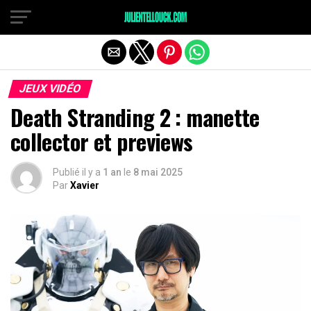
JEUX VIDÉO
Death Stranding 2 : manette
collector et previews
Publié il y a
1 an
le
8 mai 2025
Par
Xavier