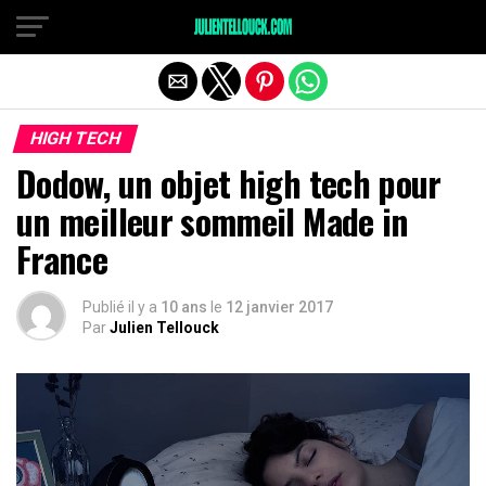
HIGH TECH
Dodow, un objet high tech pour
un meilleur sommeil Made in
France
Publié il y a
10 ans
le
12 janvier 2017
Par
Julien Tellouck