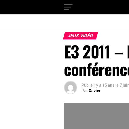
JEUX VIDÉO
E3 2011 – 
conférenc
Publié il y a
15 ans
le
7 jui
Par
Xavier