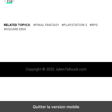
–
Via
–
RELATED TOPICS:
FINAL FANTASY
PLAYSTATION 3
RPG
SQUARE ENIX
Copyright © 2025 JulienTellouck.com
Quitter la version mobile