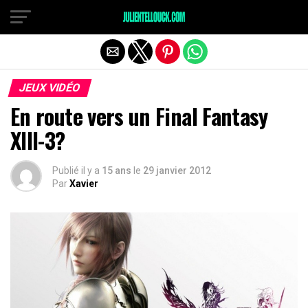
JEUX VIDÉO
En route vers un Final Fantasy
XIII-3?
Publié il y a
15 ans
le
29 janvier 2012
Par
Xavier