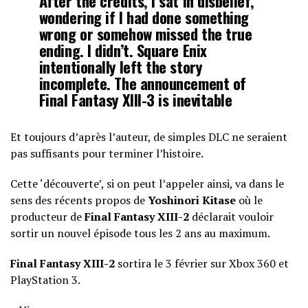
After the credits, I sat in disbelief,
wondering if I had done something
wrong or somehow missed the true
ending. I didn’t. Square Enix
intentionally left the story
incomplete. The announcement of
Final Fantasy XIII-3 is inevitable
Et toujours d’après l’auteur, de simples DLC ne seraient
pas suffisants pour terminer l’histoire.
Cette ‘découverte’, si on peut l’appeler ainsi, va dans le
sens des récents propos de
Yoshinori Kitase
où le
producteur de
Final
Fantasy XIII-2
déclarait vouloir
sortir un nouvel épisode tous les 2 ans au maximum.
Final Fantasy XIII-2
sortira le 3 février sur Xbox 360 et
PlayStation 3.