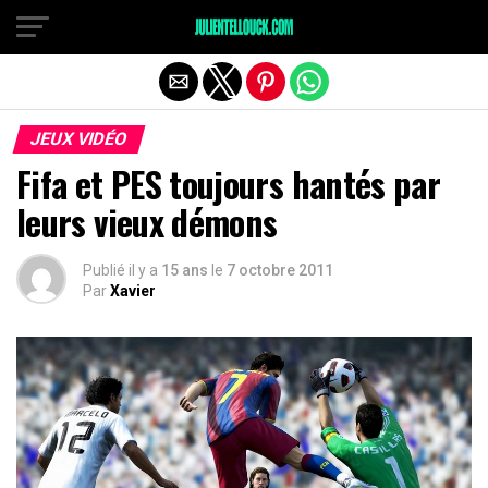
JEUX VIDÉO
Fifa et PES toujours hantés par
leurs vieux démons
Publié il y a
15 ans
le
7 octobre 2011
Par
Xavier