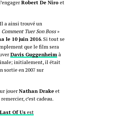
d’engager
Robert De Niro
et
Il a ainsi trouvé un
«
Comment Tuer Son Boss
»
a le 10 juin 2016
. Si tout se
simplement que le film sera
ouver
Davis Guggenheim
à
nale; initialement, il était
n sortie en 2007 sur
our jouer
Nathan Drake
et
s remercier, c’est cadeau.
Last Of Us
est