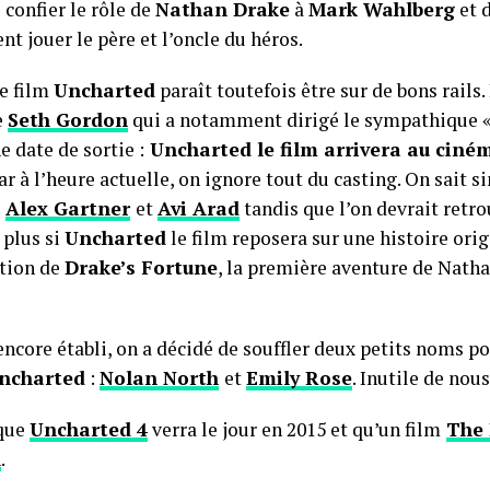
 confier le rôle de
Nathan Drake
à
Mark Wahlberg
et 
t jouer le père et l’oncle du héros.
e film
Uncharted
paraît toutefois être sur de bons rails. 
e
Seth Gordon
qui a notamment dirigé le sympathique 
e date de sortie :
Uncharted le film arrivera au ciném
r à l’heure actuelle, on ignore tout du casting. On sait 
Alex Gartner
et
Avi Arad
tandis que l’on devrait retr
 plus si
Uncharted
le film reposera sur une histoire origi
ation de
Drake’s Fortune
, la première aventure de Natha
encore établi, on a décidé de souffler deux petits noms p
ncharted
:
Nolan North
et
Emily Rose
. Inutile de nou
 que
Uncharted 4
verra le jour en 2015 et qu’un film
The 
n
.