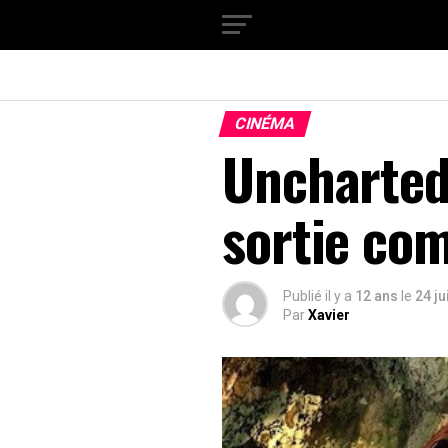
CINÉMA
Uncharted 
sortie co
Publié il y a
12 ans
le
24 ju
Par
Xavier