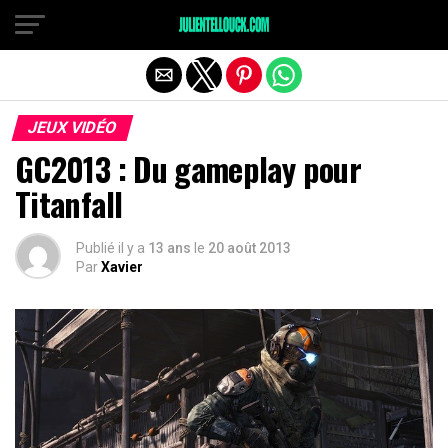
JEUX VIDÉO
GC2013 : Du gameplay pour
Titanfall
Publié il y a
13 ans
le
20 août 2013
Par
Xavier