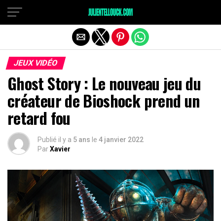
JEUX VIDÉO
Ghost Story : Le nouveau jeu du
créateur de Bioshock prend un
retard fou
Publié il y a
5 ans
le
4 janvier 2022
Par
Xavier