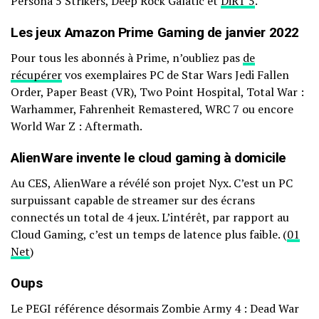
Persona 5 Strikers, Deep Rock Galatic et
DiRT 5
.
Les jeux Amazon Prime Gaming de janvier 2022
Pour tous les abonnés à Prime, n’oubliez pas
de
récupérer
vos exemplaires PC de Star Wars Jedi Fallen
Order, Paper Beast (VR), Two Point Hospital, Total War :
Warhammer, Fahrenheit Remastered, WRC 7 ou encore
World War Z : Aftermath.
AlienWare invente le cloud gaming à domicile
Au CES, AlienWare a révélé son projet Nyx. C’est un PC
surpuissant capable de streamer sur des écrans
connectés un total de 4 jeux. L’intérêt, par rapport au
Cloud Gaming, c’est un temps de latence plus faible. (
01
Net
)
Oups
Le PEGI référence désormais Zombie Army 4 : Dead War