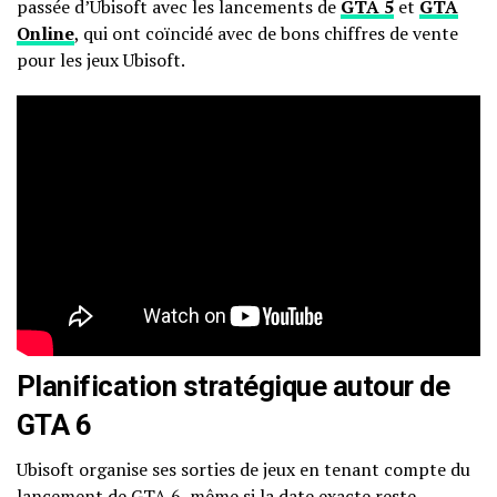
passée d’Ubisoft avec les lancements de
GTA 5
et
GTA
Online
, qui ont coïncidé avec de bons chiffres de vente
pour les jeux Ubisoft.
Planification stratégique autour de
GTA 6
Ubisoft organise ses sorties de jeux en tenant compte du
lancement de GTA 6, même si la date exacte reste