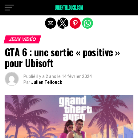
JEUX VIDÉO
GTA 6 : une sortie « positive »
pour Ubisoft
Publié il y a
2 ans
le
14 février 2024
Par
Julien Tellouck