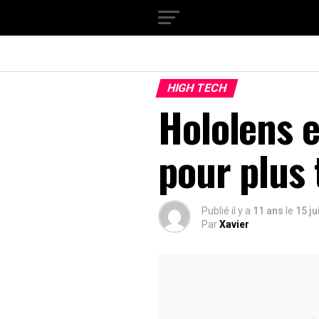
HIGH TECH
Hololens e
pour plus 
Publié il y a
11 ans
le
15 ju
Par
Xavier