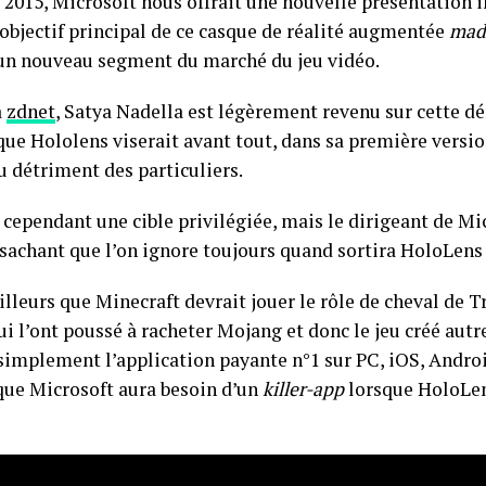
 2015, Microsoft nous offrait une nouvelle présentation
objectif principal de ce casque de réalité augmentée
mad
un nouveau segment du marché du jeu vidéo.
à
zdnet
, Satya Nadella est légèrement revenu sur cette 
 que Hololens viserait avant tout, dans sa première versi
u détriment des particuliers.
e cependant une cible privilégiée, mais le dirigeant de Mi
n sachant que l’on ignore toujours quand sortira HoloLens
lleurs que Minecraft devrait jouer le rôle de cheval de Tr
ui l’ont poussé à racheter Mojang et donc le jeu créé aut
 simplement l’application payante n°1 sur PC, iOS, Androi
ue Microsoft aura besoin d’un
killer-app
lorsque HoloLen