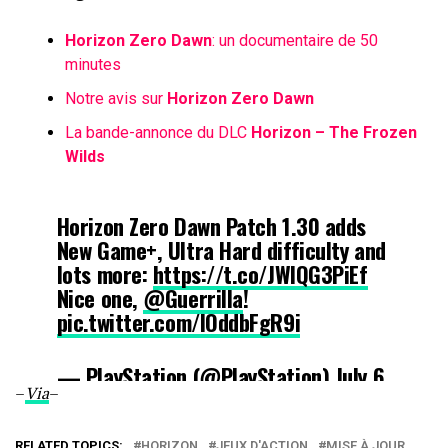
Horizon Zero Dawn
: un documentaire de 50
minutes
Notre avis sur
Horizon Zero Dawn
La bande-annonce du DLC
Horizon – The Frozen
Wilds
Horizon Zero Dawn Patch 1.30 adds
New Game+, Ultra Hard difficulty and
lots more:
https://t.co/JWlQG3PiEf
Nice one,
@Guerrilla
!
pic.twitter.com/lOddbFgR9i
— PlayStation (@PlayStation)
July 6,
–
Via
–
2017
RELATED TOPICS:
HORIZON
JEUX D'ACTION
MISE À JOUR