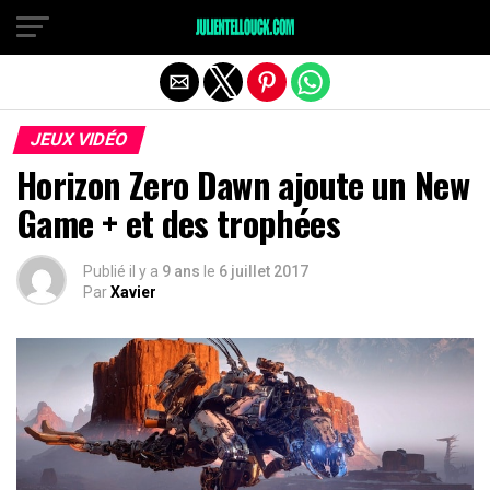
JEUX VIDÉO
Horizon Zero Dawn ajoute un New
Game + et des trophées
Publié il y a
9 ans
le
6 juillet 2017
Par
Xavier