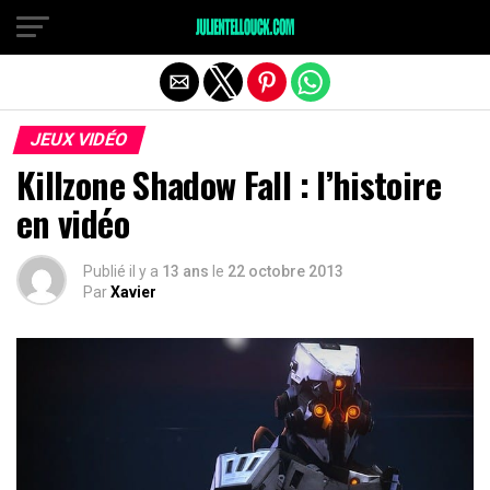
JEUX VIDÉO
Killzone Shadow Fall : l’histoire
en vidéo
Publié il y a
13 ans
le
22 octobre 2013
Par
Xavier