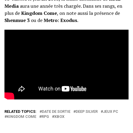
Media
aura une année très chargée. Dans ses rangs, en
plus de
Kingdom Come
, on note aussi la présence de
Shenmue 3
ou de
Metro: Exodus
.
RELATED TOPICS:
DATE DE SORTIE
DEEP SILVER
JEUX PC
KINGDOM COME
RPG
XBOX