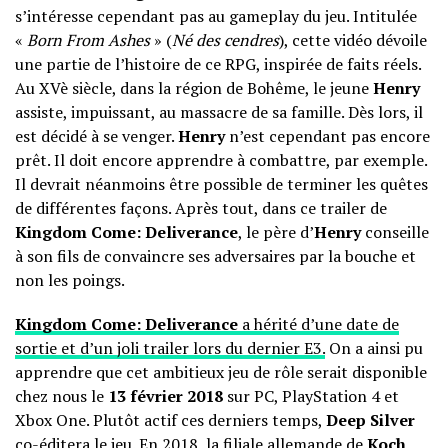
s’intéresse cependant pas au gameplay du jeu. Intitulée
«
Born From Ashes
» (
Né des cendres
), cette vidéo dévoile
une partie de l’histoire de ce RPG, inspirée de faits réels.
Au XVè siècle, dans la région de Bohême, le jeune
Henry
assiste, impuissant, au massacre de sa famille. Dès lors, il
est décidé à se venger.
Henry
n’est cependant pas encore
prêt. Il doit encore apprendre à combattre, par exemple.
Il devrait néanmoins être possible de terminer les quêtes
de différentes façons. Après tout, dans ce trailer de
Kingdom Come: Deliverance
, le père d’
Henry
conseille
à son fils de convaincre ses adversaires par la bouche et
non les poings.
Kingdom Come: Deliverance
a hérité d’une date de
sortie et d’un joli trailer lors du dernier E3.
On a ainsi pu
apprendre que cet ambitieux jeu de rôle serait disponible
chez nous le
13 février 2018
sur PC, PlayStation 4 et
Xbox One. Plutôt actif ces derniers temps,
Deep Silver
co-éditera le jeu. En 2018, la filiale allemande de
Koch