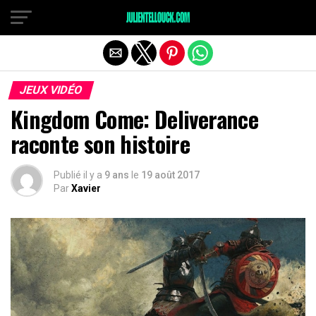
JEUX VIDÉO
Kingdom Come: Deliverance
raconte son histoire
Publié il y a
9 ans
le
19 août 2017
Par
Xavier