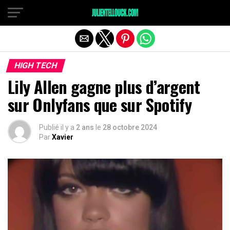
HIGH TECH
Lily Allen gagne plus d’argent
sur Onlyfans que sur Spotify
Publié il y a
2 ans
le
28 octobre 2024
Par
Xavier