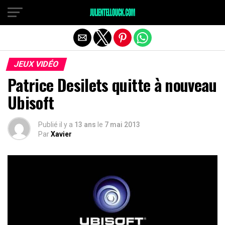
JEUX VIDÉO
Patrice Desilets quitte à nouveau
Ubisoft
Publié il y a
13 ans
le
7 mai 2013
Par
Xavier