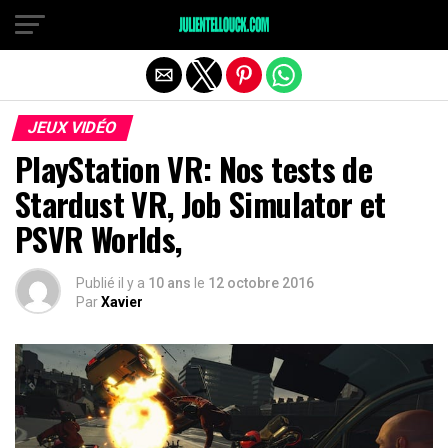
JEUX VIDÉO
PlayStation VR: Nos tests de
Stardust VR, Job Simulator et
PSVR Worlds,
Publié il y a
10 ans
le
12 octobre 2016
Par
Xavier