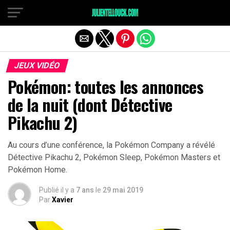
JEUX VIDÉO
Pokémon: toutes les annonces
de la nuit (dont Détective
Pikachu 2)
Au cours d’une conférence, la Pokémon Company a révélé
Détective Pikachu 2, Pokémon Sleep, Pokémon Masters et
Pokémon Home.
Publié il y a
7 ans
le
29 mai 2019
Par
Xavier