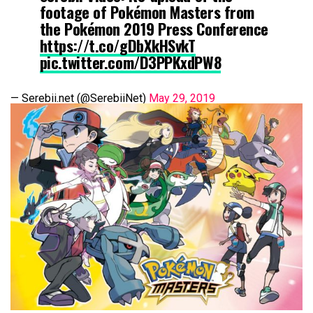
footage of Pokémon Masters from
the Pokémon 2019 Press Conference
https://t.co/gDbXkHSvkT
pic.twitter.com/D3PPKxdPW8
— Serebii.net (@SerebiiNet)
May 29, 2019