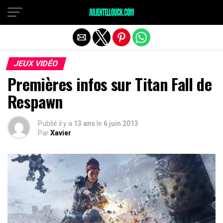
JEUX VIDÉO
Premières infos sur Titan Fall de
Respawn
Publié il y a
13 ans
le
6 juin 2013
Par
Xavier