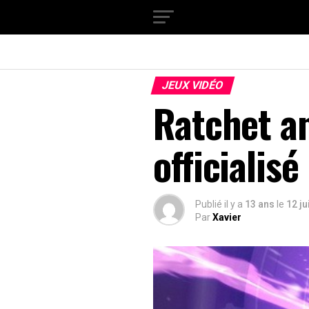
JEUX VIDÉO
Ratchet a
officialisé
Publié il y a
13 ans
le
12 ju
Par
Xavier