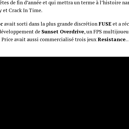
fêtes de fin d’année et qui mettra un terme à l’histoire n
y et Crack In Time.
c
avait sorti dans la plus grande discrétion
FUSE
et a ré
e développement de
Sunset Overdrive
, un FPS multijoueur
 Price avait aussi commercialisé trois jeux
Resistance
.