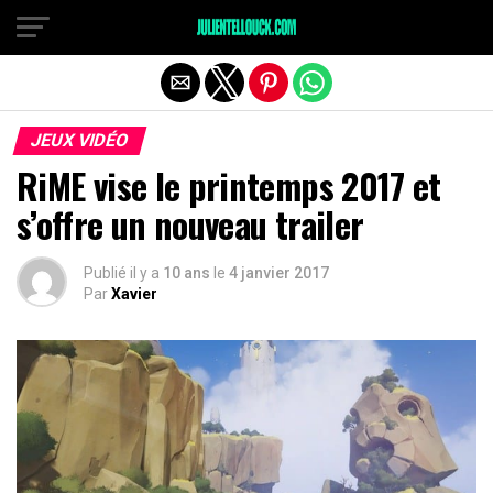
JEUX VIDÉO
RiME vise le printemps 2017 et
s’offre un nouveau trailer
Publié il y a
10 ans
le
4 janvier 2017
Par
Xavier