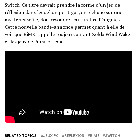
Switch. Ce titre devrait prendre la forme d’un jeu de
réflexion dans lequel un petit garçon, échoué sur une
mystérieuse île, doit résoudre tout un tas d’énigmes.
Cette nouvelle bande-annonce permet quant à elle de
voir que RiME rappelle toujours autant Zelda Wind Waker
et les jeux de Fumito Ueda.
RELATED TOPICS:
JEUX PC
RÉFLEXION
RIME
SWITCH