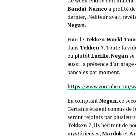
Ce week-end se déroulaient 
Bandai-Namco
a profité de
dernier, l’éditeur avait révél
Negan
.
Pour le
Tekken World Tou
dans
Tekken 7
. Toute la vi
ou plutôt
Lucille
.
Negan
se 
aussi la présence d’un stag
bancales par moment.
https://www.youtube.com/
En comptant
Negan
, ce sec
Certains étaient connus de
seront rejoints par plusieur
Tekken 7
, ils héritent de 
mystérieuses,
Marduk
et
Ar