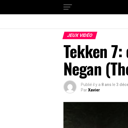
JEUX VIDÉO
Tekken 7:
Negan (Th
Publié il y a
8 ans
le
3 déc
Par
Xavier