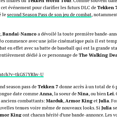
les finales du
Tekken World Tour
. Comme souvent dans 
 cet événement pour clarifier les futurs DLC de
Tekken 
é le
second Season Pass de son jeu de combat
, notamment 
r
,
Bandai-Namco
a dévoilé la toute première bande-an
déo commence avec une jolie cinématique puis il est temps
bat en effet avec sa batte de baseball qui est la grande sta
e entièrement dédié à ce personnage de
The Walking De
watch?v=tkGS7YRhv-U
ond season pass de
Tekken 7
donne accès à un total de 6
 longue date comme
Anna
, la soeur de
Nina
, ou bien
Lei
.
s anciens combattants:
Marduk
,
Armor King
et
Julia
. F
nouvelles tenues voire même de nouveaux looks. Si
Julia
se
mor King
ont chacun hérité d’une bande-annonce. Les vo