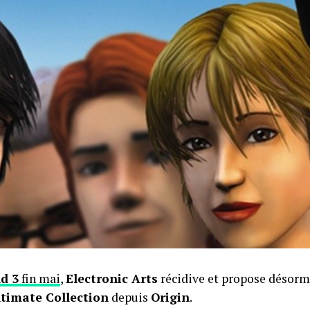
ld 3
fin mai
,
Electronic Arts
récidive et propose désorm
ltimate Collection
depuis
Origin
.