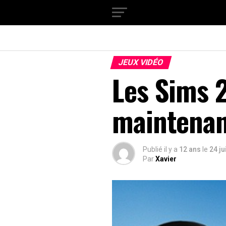
JEUX VIDÉO
Les Sims 2
maintenant
Publié il y a
12 ans
le
24 ju
Par
Xavier