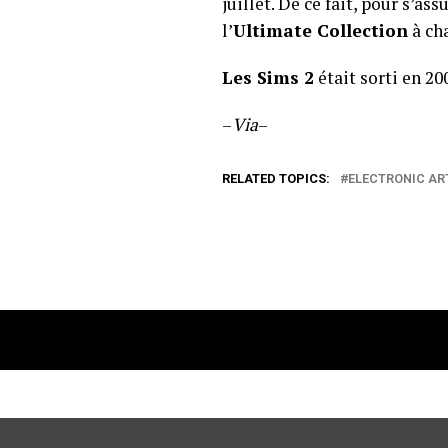
juillet. De ce fait, pour s’as
l’
Ultimate Collection
à ch
Les Sims 2
était sorti en 20
–
Via
–
RELATED TOPICS:
ELECTRONIC AR