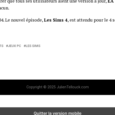
surer que tous ses utilisateurs aient une version à jour,
EA
acun.
04. Le nouvel épisode,
Les Sims 4
, est attendu pour le 4
TS
JEUX PC
LES SIMS
Copyright © 2025 JulienTellouck.com
Quitter la version mobile