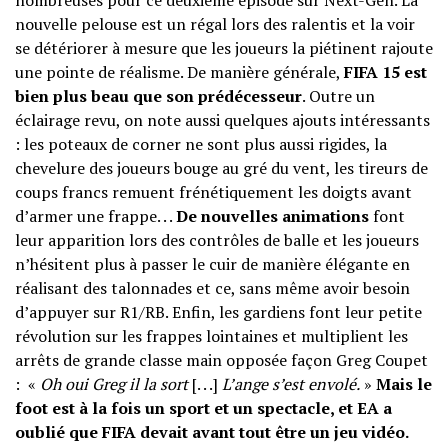
nombreuses pour ce deuxième épisode sur Next-Gen. La
nouvelle pelouse est un régal lors des ralentis et la voir
se détériorer à mesure que les joueurs la piétinent rajoute
une pointe de réalisme. De manière générale,
FIFA 15 est
bien plus beau que son prédécesseur
. Outre un
éclairage revu, on note aussi quelques ajouts intéressants
: les poteaux de corner ne sont plus aussi rigides, la
chevelure des joueurs bouge au gré du vent, les tireurs de
coups francs remuent frénétiquement les doigts avant
d’armer une frappe. . .
De nouvelles animations
font
leur apparition lors des contrôles de balle et les joueurs
n’hésitent plus à passer le cuir de manière élégante en
réalisant des talonnades et ce, sans même avoir besoin
d’appuyer sur R1/RB. Enfin, les gardiens font leur petite
révolution sur les frappes lointaines et multiplient les
arrêts de grande classe main opposée façon
Greg Coupet
: «
Oh oui Greg il la sort
[. . .]
L’ange s’est envolé.
»
Mais le
foot est à la fois un sport et un spectacle, et EA a
oublié que FIFA devait avant tout être un jeu vidéo.