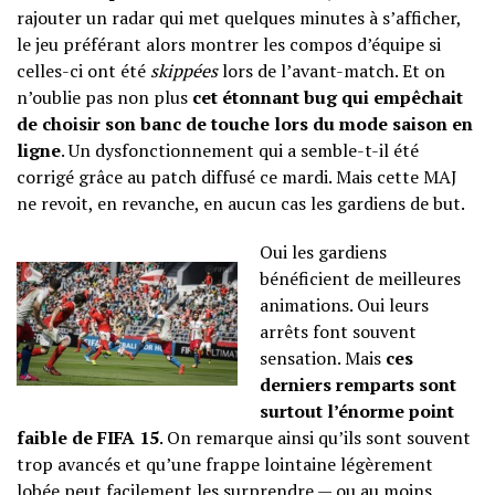
rajouter un radar qui met quelques minutes à s’afficher,
le jeu préférant alors montrer les compos d’équipe si
celles-ci ont été
skippées
lors de l’avant-match. Et on
n’oublie pas non plus
cet étonnant bug qui empêchait
de choisir son banc de touche lors du mode saison en
ligne
. Un dysfonctionnement qui a semble-t-il été
corrigé grâce au patch diffusé ce mardi. Mais cette MAJ
ne revoit, en revanche, en aucun cas les gardiens de but.
Oui les gardiens
bénéficient de meilleures
animations. Oui leurs
arrêts font souvent
sensation. Mais
ces
derniers remparts sont
surtout l’énorme point
faible de FIFA 15
. On remarque ainsi qu’ils sont souvent
trop avancés et qu’une frappe lointaine légèrement
lobée peut facilement les surprendre — ou au moins