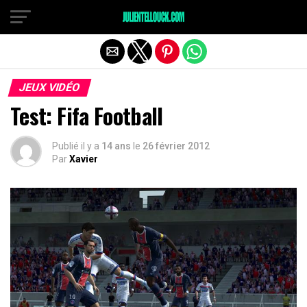
JEUX VIDÉO
Test: Fifa Football
Publié il y a
14 ans
le
26 février 2012
Par
Xavier