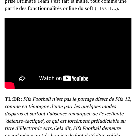
prisé Ultimate Team s’est fait la malle, tout comme une
partie des fonctionnalités online du soft (11vs11…).
TL;DR:
Fifa Football n’est pas le portage direct de Fifa 12,
comme en témoigne d’une part les quelques modes
disparus et surtout l’absence remarquée de l’excellente
‘défense-tactique’, ce qui est forcément préjudiciable au
titre d’Electronic Arts. Cela dit, Fifa Football demeure
quand même un très bon jeu de foot doté d’un solide