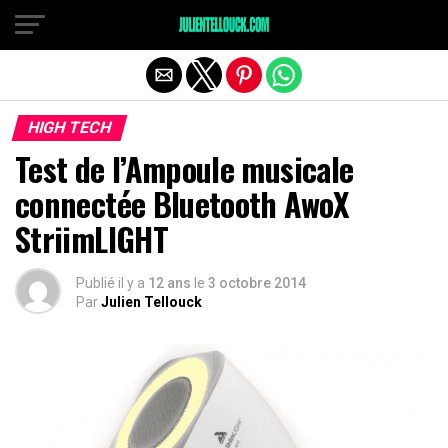
HIGH TECH
Test de l’Ampoule musicale
connectée Bluetooth AwoX
StriimLIGHT
Publié il y a
12 ans
le
3 octobre 2014
Par
Julien Tellouck