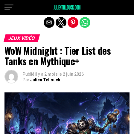
JEUX VIDÉO
WoW Midnight : Tier List des
Tanks en Mythique+
Publié il y a
2 mois
le
2 juin 2026
Par
Julien Tellouck