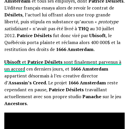
Amsterdam
et tous ses employés, dont
Patrice Désilets
.
L’éditeur français essaya alors de revoir le contrat de
Désilets
, l’actuel lui offrant alors une trop grande
liberté, puis stipula en substance qu’aucun «
prototype
satisfaisant
» n’avait pas été livré à
THQ
au 30 juillet
2012.
Patrice Désilets
fut donc viré par
Ubisoft
, le
Québécois porta plainte et réclama alors 400 000$ et la
restitution des droits de
1666 Amsterdam
.
Ubisoft
et
Patrice Désilets
sont finalement parvenus à
un accord
ces derniers jours, et
1666 Amsterdam
appartient désormais à l’ex-creative director
d’
Assassin’s Creed
. Le projet
1666 Amsterdam
reste
cependant en pause,
Patrice Désilets
travaillant
actuellement avec son propre studio
Panache
sur le jeu
Ancestors
.