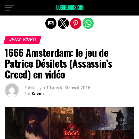
JEUX VIDÉO
1666 Amsterdam: le jeu de
Patrice Désilets (Assassin’s
Creed) en vidéo
Publié il y a
10 ans
le
30 avril 2016
Par
Xavier