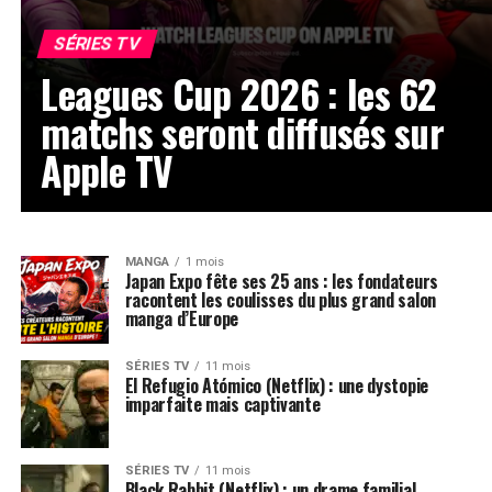
SÉRIES TV
Leagues Cup 2026 : les 62
matchs seront diffusés sur
Apple TV
MANGA
1 mois
Japan Expo fête ses 25 ans : les fondateurs
racontent les coulisses du plus grand salon
manga d’Europe
SÉRIES TV
11 mois
El Refugio Atómico (Netflix) : une dystopie
imparfaite mais captivante
SÉRIES TV
11 mois
Black Rabbit (Netflix) : un drame familial