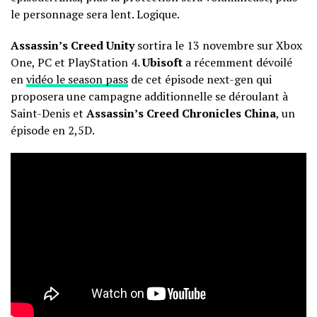
le personnage sera lent. Logique.
Assassin’s Creed Unity
sortira le 13 novembre sur Xbox
One, PC et PlayStation 4.
Ubisoft
a récemment dévoilé
en
vidéo le season pass
de cet épisode next-gen qui
proposera une campagne additionnelle se déroulant à
Saint-Denis et
Assassin’s Creed Chronicles China
, un
épisode en 2,5D.