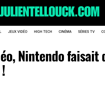
L
JEUX VIDÉO
HIGH TECH
CINÉMA
SÉRIES TV
C
déo, Nintendo faisait 
!