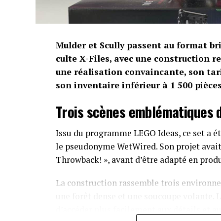
Mulder et Scully passent au format b
culte X-Files, avec une construction r
une réalisation convaincante, son tar
son inventaire inférieur à 1 500 pièces
Trois scènes emblématiques d
Issu du programme LEGO Ideas, ce set a été
le pseudonyme WetWired. Son projet avait 
Throwback! », avant d’être adapté en pro
La construction rassemble trois environne
une forêt dense et une soucoupe volante. L
d’accéder plus facilement aux détails et a