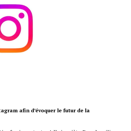
oût au prix de 199,99 euros. Avec moins de 1 500
ix centimes par élément souvent utilisé par les
ment tarifaire d’une boîte. La présence d’une
une partie du coût, sans effacer l’écart.
s 2 000 pièces, avant les modifications apportées
onserve néanmoins son ambiance, ses décors
complet. Les fans séduits par la construction,
préférer attendre une éventuelle promotion.
agram afin d’évoquer le futur de la