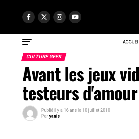
ACCUEI
CULTURE GEEK
Avant les jeux vi
testeurs d'amour 
Publié il y a
16 ans
le
10 juillet 2010
Par
yanis