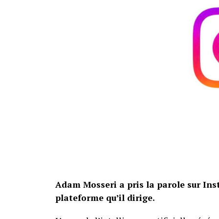
Le set LEGO X-Files sera disponible le 4 a
pièces, il dépasse nettement le ratio de d
collectionneurs pour évaluer le positionne
licence et de huit figurines peut expliquer 
Le projet initial dépassait par ailleurs le
pour sa commercialisation. Le résultat c
modulaires et un casting particulièrement 
mais rebutés par son prix, pourront donc 
Source :
Numerama
.
Adam Mosseri a pris la parole sur Inst
plateforme qu’il dirige.