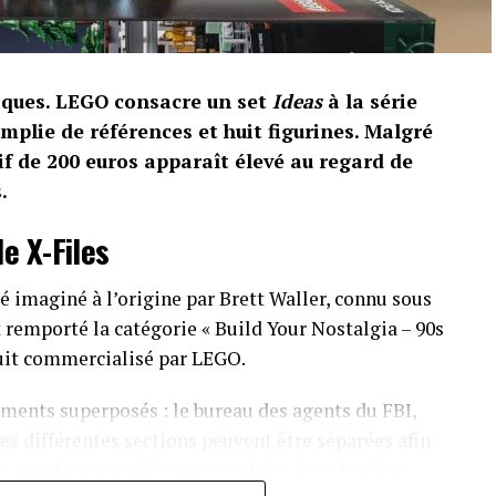
riques. LEGO consacre un set
Ideas
à la série
emplie de références et huit figurines. Malgré
if de 200 euros apparaît élevé au regard de
.
e X-Files
 imaginé à l’origine par Brett Waller, connu sous
remporté la catégorie « Build Your Nostalgia – 90s
duit commercialisé par LEGO.
ments superposés : le bureau des agents du FBI,
es différentes sections peuvent être séparées afin
ux nombreuses références cachées dans le décor.