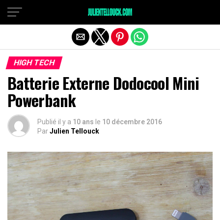
HIGH TECH
Batterie Externe Dodocool Mini
Powerbank
Publié il y a
10 ans
le
10 décembre 2016
Par
Julien Tellouck