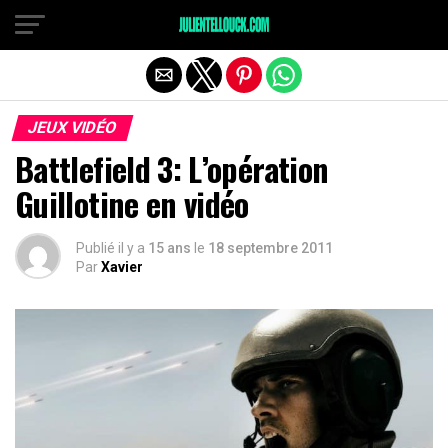
JEUX VIDÉO
Battlefield 3: L’opération
Guillotine en vidéo
Publié il y a
15 ans
le
18 septembre 2011
Par
Xavier