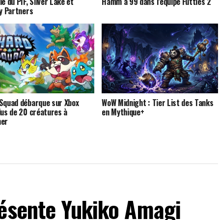
e du PIF, Silver Lake et
Hamm à 99 dans l’équipe Futties 2
ty Partners
Squad débarque sur Xbox
WoW Midnight : Tier List des Tanks
lus de 20 créatures à
en Mythique+
ner
résente Yukiko Amagi