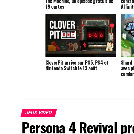
the Machine, un épisode gratuit de
contrôl
19 cartes
Affini
CloverPit arrive sur PS5, PS4 et
Shard 
Nintendo Switch le 13 août
avec p
combi
JEUX VIDÉO
Persona 4 Revival p