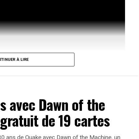
TINUER À LIRE
s avec Dawn of the
gratuit de 19 cartes
evant de la scène
evival met en lumière Yukiko Amagi, fille des
30 ans de Quake avec Dawn of the Machine, un