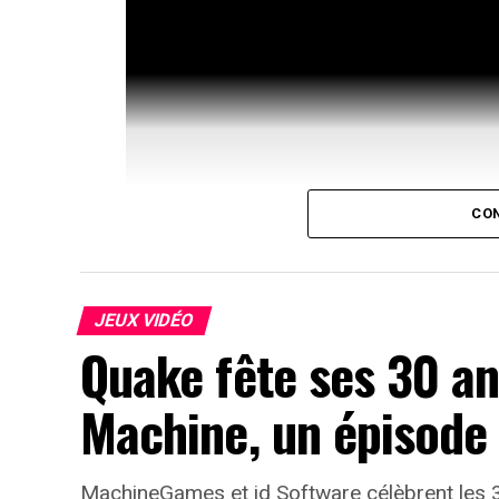
CON
JEUX VIDÉO
Quake fête ses 30 an
Machine, un épisode 
Yukiko Amagi revient sur le d
La nouvelle bande-annonce de Persona 4 R
MachineGames et id Software célèbrent les 