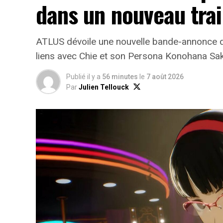
dans un nouveau trai
ATLUS dévoile une nouvelle bande-annonce d
liens avec Chie et son Persona Konohana Sa
Publié il y a
56 minutes
le
7 août 2026
Par
Julien Tellouck