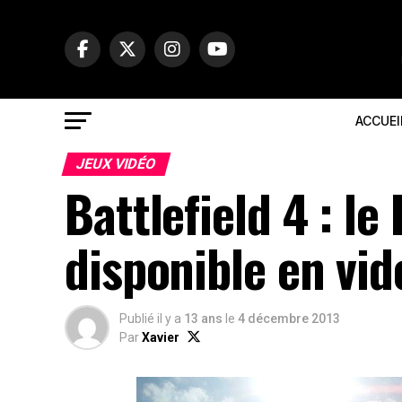
ACCUEI
JEUX VIDÉO
Battlefield 4 : l
disponible en vid
Publié il y a
13 ans
le
4 décembre 2013
Par
Xavier