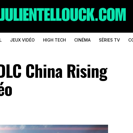
L
JEUX VIDÉO
HIGH TECH
CINÉMA
SÉRIES TV
C
e DLC China Rising
éo