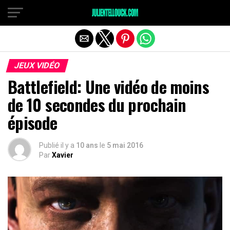
JEUX VIDÉO
Battlefield: Une vidéo de moins
de 10 secondes du prochain
épisode
Publié il y a
10 ans
le
5 mai 2016
Par
Xavier