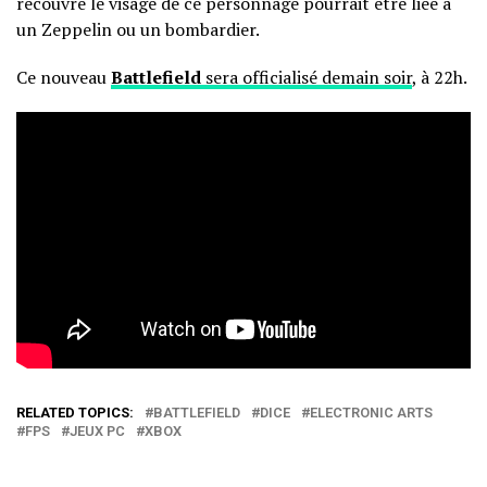
recouvre le visage de ce personnage pourrait être liée à
un Zeppelin ou un bombardier.
Ce nouveau
Battlefield
sera officialisé demain soir
, à 22h.
RELATED TOPICS:
BATTLEFIELD
DICE
ELECTRONIC ARTS
FPS
JEUX PC
XBOX