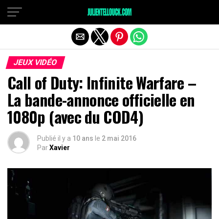
JEUX VIDÉO
Call of Duty: Infinite Warfare –
La bande-annonce officielle en
1080p (avec du COD4)
Publié il y a
10 ans
le
2 mai 2016
Par
Xavier