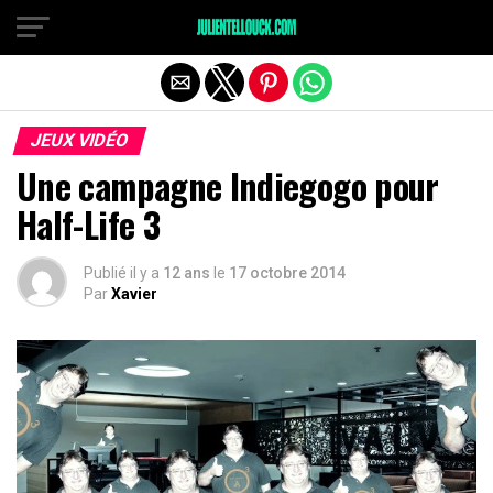
JEUX VIDÉO
Une campagne Indiegogo pour
Half-Life 3
Publié il y a
12 ans
le
17 octobre 2014
Par
Xavier