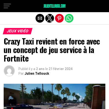
JEUX VIDÉO
Crazy Taxi revient en force avec
un concept de jeu service à la
Fortnite
Publié il y a
2 ans
le
21 février 2024
Par
Julien Tellouck