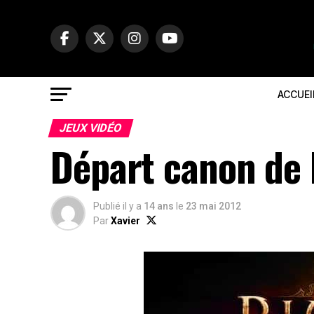
ACCUEI
JEUX VIDÉO
Départ canon de 
Publié il y a
14 ans
le
23 mai 2012
Par
Xavier