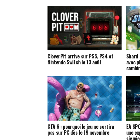
CloverPit arrive sur PS5, PS4 et
Shard 
Nintendo Switch le 13 août
avec p
combi
GTA 6 : pourquoi le jeu ne sortira
EA SPO
pas sur PC dès le 19 novembre
une ex
signée