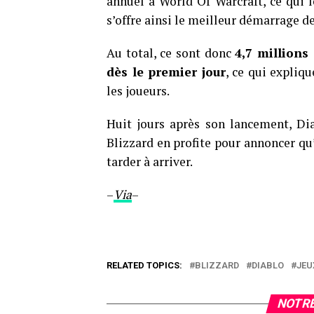
annuel à World Of Warcraft, ce qui le
s’offre ainsi le meilleur démarrage d
Au total, ce sont donc
4,7 millions
dès le premier jour
, ce qui expliq
les joueurs.
Huit jours après son lancement, Dia
Blizzard en profite pour annoncer qu
tarder à arriver.
–
Via
–
RELATED TOPICS:
BLIZZARD
DIABLO
JEU
NOTRE