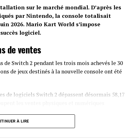
tallation sur le marché mondial. D’après les
qués par Nintendo, la console totalisait
 juin 2026. Mario Kart World s’impose
uccès logiciel.
ns de ventes
s de Switch 2 pendant les trois mois achevés le 30
ions de jeux destinés à la nouvelle console ont été
s de logiciels Switch 2 dépassent désormais 58,17
oupent les ventes physiques et numériques
TINUER À LIRE
 trouver son public. Le constructeur annonce 770
lions de jeux vendus au cours du trimestre. Le