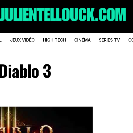
L
JEUX VIDÉO
HIGH TECH
CINÉMA
SÉRIES TV
C
Diablo 3