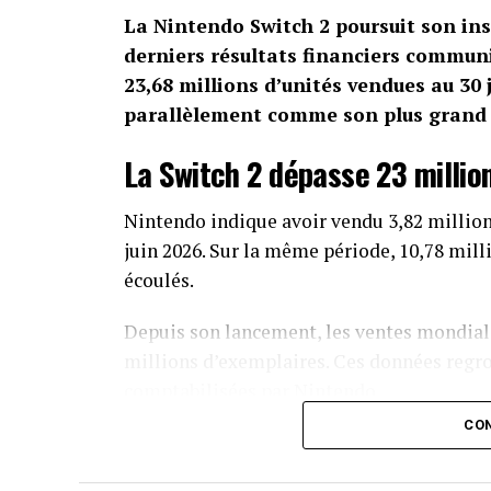
La Nintendo Switch 2 poursuit son ins
derniers résultats financiers communi
23,68 millions d’unités vendues au 30
parallèlement comme son plus grand s
La Switch 2 dépasse 23 millio
Nintendo indique avoir vendu 3,82 million
juin 2026. Sur la même période, 10,78 mill
écoulés.
Depuis son lancement, les ventes mondiale
millions d’exemplaires. Ces données regr
comptabilisées par Nintendo.
CON
La première Switch continue également de
000 consoles supplémentaires et 33,81 mil