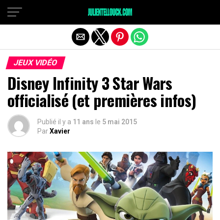
JEUX VIDÉO
Disney Infinity 3 Star Wars
officialisé (et premières infos)
Publié il y a
11 ans
le
5 mai 2015
Par
Xavier