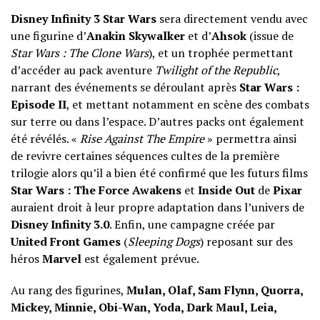
Disney Infinity 3 Star Wars
sera directement vendu avec
une figurine d’
Anakin Skywalker
et d’
Ahsok
(issue de
Star Wars : The Clone Wars
), et un trophée permettant
d’accéder au pack aventure
Twilight of the Republic
,
narrant des événements se déroulant après
Star Wars :
Episode II
, et mettant notamment en scène des combats
sur terre ou dans l’espace. D’autres packs ont également
été révélés. «
Rise Against The Empire
» permettra ainsi
de revivre certaines séquences cultes de la première
trilogie alors qu’il a bien été confirmé que les futurs films
Star Wars : The Force Awakens
et
Inside Out
de
Pixar
auraient droit à leur propre adaptation dans l’univers de
Disney Infinity 3.0
. Enfin, une campagne créée par
United Front Games
(
Sleeping Dogs
) reposant sur des
héros
Marvel
est également prévue.
Au rang des figurines,
Mulan, Olaf, Sam Flynn, Quorra,
Mickey, Minnie, Obi-Wan, Yoda, Dark Maul, Leia,