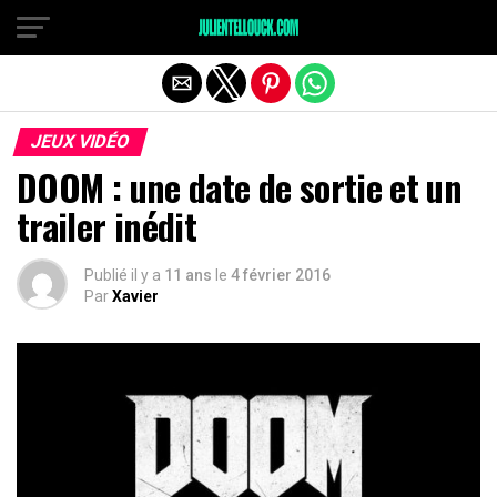
JEUX VIDÉO
DOOM : une date de sortie et un
trailer inédit
Publié il y a
11 ans
le
4 février 2016
Par
Xavier