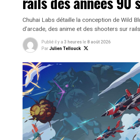
rails des années 90 
Chuhai Labs détaille la conception de Wild B
d’arcade, des anime et des shooters sur rail
Publié il y a
3 heures
le
8 août 2026
Par
Julien Tellouck