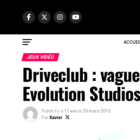
ACCUEI
JEUX VIDÉO
Driveclub : vagu
Evolution Studio
Publié il y a
11 ans
le
20 mars 2015
Par
Xavier