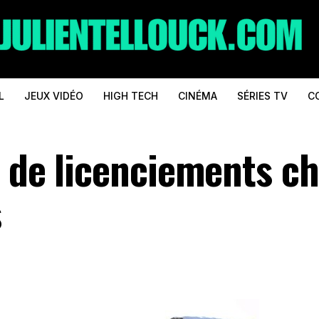
L
JEUX VIDÉO
HIGH TECH
CINÉMA
SÉRIES TV
C
e de licenciements c
s