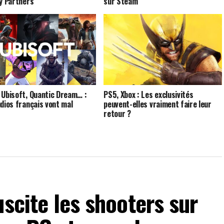
ty Partners
sur Steam
 Ubisoft, Quantic Dream… :
PS5, Xbox : Les exclusivités
udios français vont mal
peuvent-elles vraiment faire leur
retour ?
uscite les shooters sur