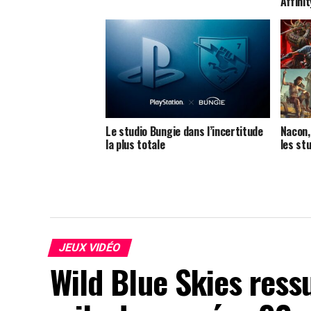
Affini
Le studio Bungie dans l’incertitude
Nacon,
la plus totale
les st
JEUX VIDÉO
Wild Blue Skies ress