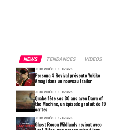
NEWS
TENDANCES
VIDEOS
JEUX VIDÉO
13 heures
Persona 4 Revival présente Yukiko
Amagi dans un nouveau trailer
JEUX VIDÉO
15 heures
Quake fête ses 30 ans avec Dawn of
the Machine, un épisode gratuit de 19
cartes
JEUX VIDÉO
17 heures
Ghost Recon Wildlands revient avec