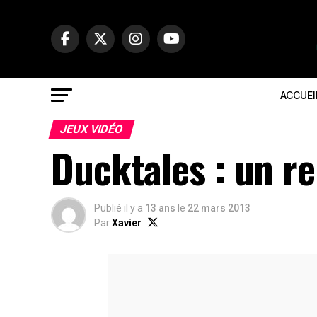
ACCUEI
JEUX VIDÉO
Ducktales : un r
Publié il y a
13 ans
le
22 mars 2013
Par
Xavier