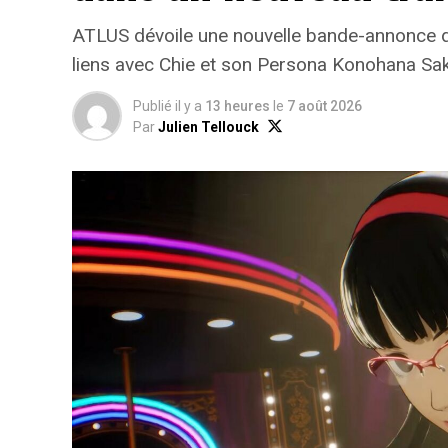
ATLUS dévoile une nouvelle bande-annonce d
liens avec Chie et son Persona Konohana Sa
Publié il y a
13 heures
le
7 août 2026
Par
Julien Tellouck