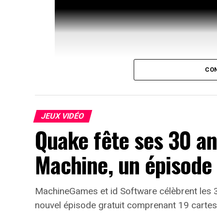
CON
JEUX VIDÉO
Quake fête ses 30 an
Machine, un épisode 
Yukiko Amagi revient sur le d
La nouvelle bande-annonce de Persona 4 R
MachineGames et id Software célèbrent les 
propriétaires de l’auberge Amagi. Le per
nouvel épisode gratuit comprenant 19 cartes
d’un grand sens des responsabilités, même s