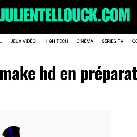
L
JEUX VIDÉO
HIGH TECH
CINÉMA
SÉRIES TV
C
emake hd en prépara