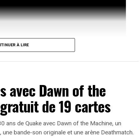
TINUER À LIRE
s avec Dawn of the
gratuit de 19 cartes
evant de la scène
evival met en lumière Yukiko Amagi, fille des
30 ans de Quake avec Dawn of the Machine, un
sonnage est décrit comme une jeune femme dotée
, une bande-son originale et une arène Deathmatch.
i son côté parfois tête en l’air peut lui attirer