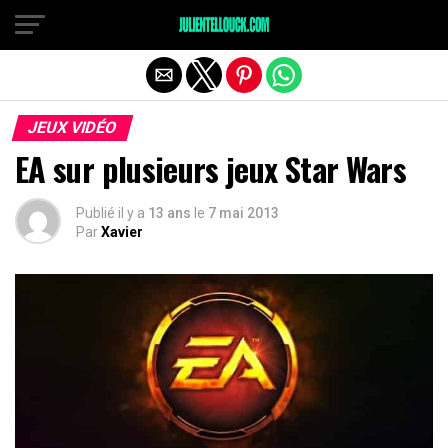
JEUX VIDÉO
EA sur plusieurs jeux Star Wars
Publié il y a
13 ans
le
7 mai 2013
Par
Xavier