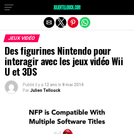
JEUX VIDÉO
Des figurines Nintendo pour
interagir avec les jeux vidéo Wii
U et 3DS
Publié il y a
12 ans
le
8 mai 2014
Par
Julien Tellouck