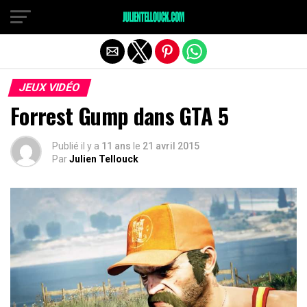
JEUX VIDÉO
Forrest Gump dans GTA 5
Publié il y a
11 ans
le
21 avril 2015
Par
Julien Tellouck