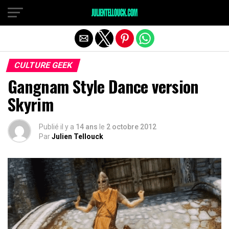
CULTURE GEEK
Gangnam Style Dance version
Skyrim
Publié il y a
14 ans
le
2 octobre 2012
Par
Julien Tellouck