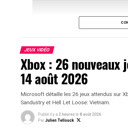
CON
JEUX VIDÉO
Xbox : 26 nouveaux j
14 août 2026
La maîtrise de l’Esprit rejoint
Microsoft détaille les 26 jeux attendus sur
Cette nouvelle spécialisation permet de f
Sandustry et Hell Let Loose: Vietnam.
invoquant des ombres de défunts et en lanç
puisent directement dans la force vitale 
Publié il y a
2 heures
le
8 août 2026
Par
Julien Tellouck
La maîtrise Esprit comprend 10 compétence