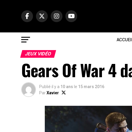
ACCUEI
JEUX VIDÉO
Gears Of War 4 d
Publié il y a
10 ans
le
15 mars 2016
Par
Xavier