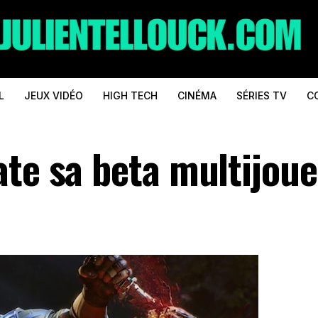
L
JEUX VIDÉO
HIGH TECH
CINÉMA
SÉRIES TV
C
ate sa beta multijou