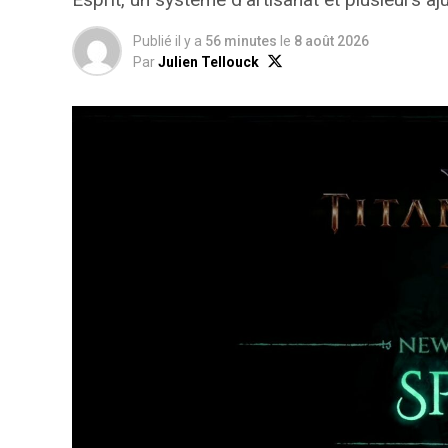
Publié il y a
56 minutes
le
8 août 2026
Par
Julien Tellouck