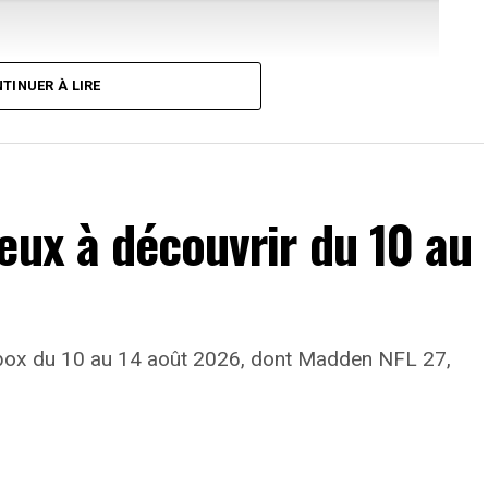
TINUER À LIRE
eux à découvrir du 10 au
 Titan Quest II
 Xbox du 10 au 14 août 2026, dont Madden NFL 27,
aire appel aux forces des Enfers, notamment en
ant des sorts surnaturels. Certaines capacités
du personnage.
s actives et 26 passifs. Elle inaugure également