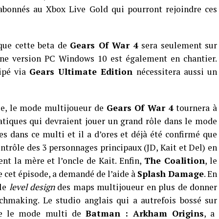
s abonnés au Xbox Live Gold qui pourront rejoindre ces
que cette beta de
Gears Of War 4
sera seulement sur
une version PC Windows 10 est également en chantier.
ipé via
Gears Ultimate Edition
nécessitera aussi un
le, le mode multijoueur de
Gears Of War 4
tournera à
matiques qui devraient jouer un grand rôle dans le mode
es dans ce multi et il a d’ores et déjà été confirmé que
ntrôle des 3 personnages principaux (JD, Kait et Del) en
nt la mère et l’oncle de Kait. Enfin,
The Coalition
, le
 cet épisode, a demandé de l’aide à
Splash Damage
. En
 le
level design
des maps multijoueur en plus de donner
making. Le studio anglais qui a autrefois bossé sur
e le mode multi de
Batman : Arkham Origins
, a