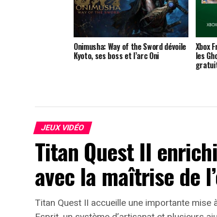
Onimusha: Way of the Sword dévoile
Xbox F
Kyoto, ses boss et l’arc Oni
les Gh
gratu
JEUX VIDÉO
Titan Quest II enrich
avec la maîtrise de l’
Titan Quest II accueille une importante mise à 
Esprit, un système d’artisanat et plusieurs aj